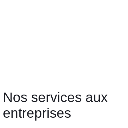
Assurance transport de Marchandises
Assurance BSIC Scolaire
Assurance BSIC Etudes
Assurance Incendie
BSIC’ Assur
BSIC Emprunteur Plus
Nos services aux
entreprises